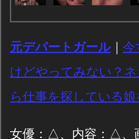
元デパートガール
｜
今
けどやってみない？ネ
ら仕事を探している娘
女優：△、内容：△、